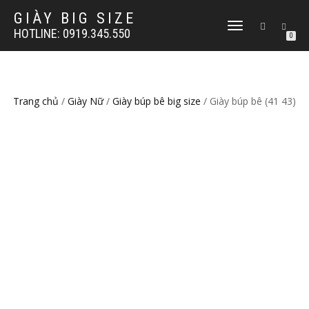
GIÀY BIG SIZE
TOGGLE
HOTLINE: 0919.345.550
0
NAVIGATION
Trang chủ
/
Giày Nữ
/
Giày búp bê big size
/ Giày búp bê (41 43)