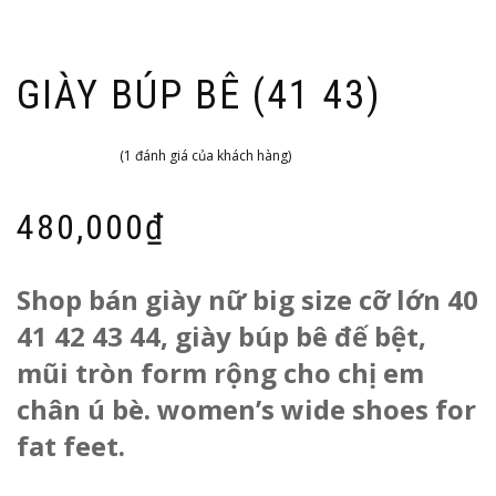
GIÀY BÚP BÊ (41 43)
(
1
đánh giá của khách hàng)
5.00
1
trên 5
dựa trên
đánh
giá
480,000
₫
Shop bán giày nữ big size cỡ lớn 40
41 42 43 44, giày búp bê đế bệt,
mũi tròn form rộng cho chị em
chân ú bè. women’s wide shoes for
fat feet.