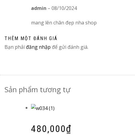
Được xếp
admin
–
08/10/2024
hạng
5
5 sao
mang lên chân đẹp nha shop
THÊM MỘT ĐÁNH GIÁ
Bạn phải
đăng nhập
để gửi đánh giá.
Sản phẩm tương tự
Được xếp
480,000
₫
hạng
5.00
5
sao