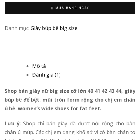
M
MUA HÀNG NGAY
in
Vi
Danh mục:
Giày búp bê big size
N
/
C
Mô tả
Đánh giá (1)
Shop bán giày nữ big size cỡ lớn 40 41 42 43 44, giày
búp bê đế bệt, mũi tròn form rộng cho chị em chân
ú bè. women’s wide shoes for fat feet.
Lưu ý:
Shop chỉ bán giày đã được nới rộng cho bàn
chân ú múp. Các chị em đang khổ sở vì có bàn chân to