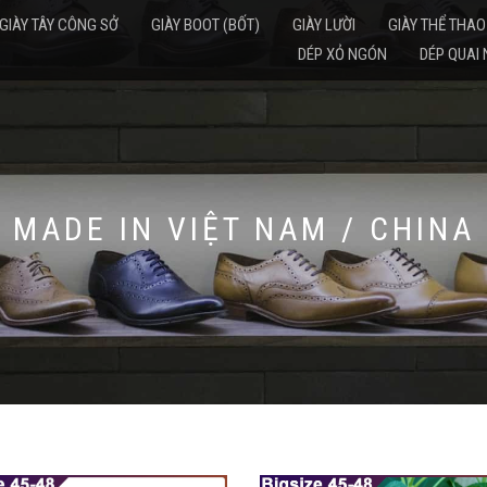
GIÀY TÂY CÔNG SỞ
GIÀY BOOT (BỐT)
GIÀY LƯỜI
GIÀY THỂ THAO
DÉP XỎ NGÓN
DÉP QUAI
MADE IN VIỆT NAM / CHINA