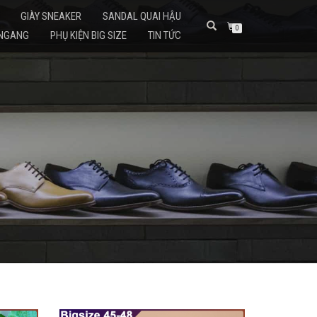
GIÀY SNEAKER
SANDAL QUAI HẬU
0
 NGANG
PHỤ KIỆN BIG SIZE
TIN TỨC