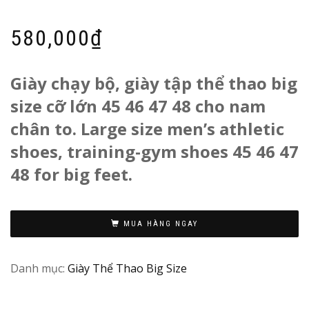
5.00
1
trên 5
dựa trên
đánh
580,000
₫
giá
Giày chạy bộ, giày tập thể thao big
size cỡ lớn 45 46 47 48 cho nam
chân to. Large size men’s athletic
shoes, training-gym shoes 45 46 47
48 for big feet.
M
MUA HÀNG NGAY
in
Vi
Danh mục:
Giày Thể Thao Big Size
N
/