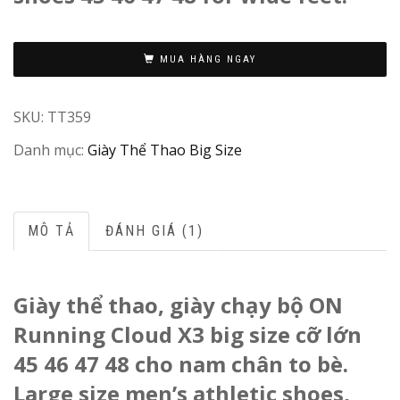
M
MUA HÀNG NGAY
in
Vi
SKU:
TT359
N
/
Danh mục:
Giày Thể Thao Big Size
C
MÔ TẢ
ĐÁNH GIÁ (1)
Giày thể thao, giày chạy bộ ON
Running Cloud X3 big size cỡ lớn
45 46 47 48 cho nam chân to bè.
Large size men’s athletic shoes,