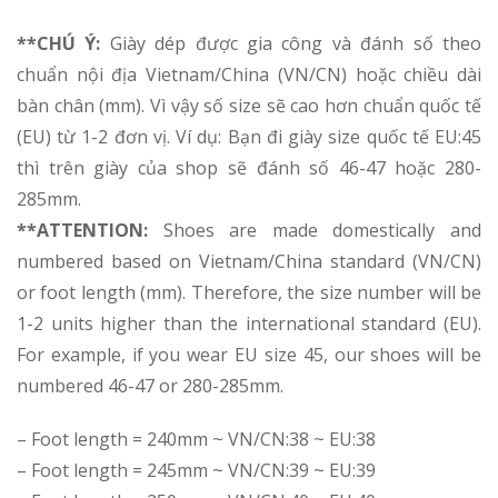
**CHÚ Ý:
Giày dép được gia công và đánh số theo
chuẩn nội địa Vietnam/China (VN/CN) hoặc chiều dài
bàn chân (mm). Vì vậy số size sẽ cao hơn chuẩn quốc tế
(EU) từ 1-2 đơn vị. Ví dụ: Bạn đi giày size quốc tế EU:45
thì trên giày của shop sẽ đánh số 46-47 hoặc 280-
285mm.
**ATTENTION:
Shoes are made domestically and
numbered based on Vietnam/China standard (VN/CN)
or foot length (mm). Therefore, the size number will be
1-2 units higher than the international standard (EU).
For example, if you wear EU size 45, our shoes will be
numbered 46-47 or 280-285mm.
– Foot length = 240mm ~ VN/CN:38 ~ EU:38
– Foot length = 245mm ~ VN/CN:39 ~ EU:39