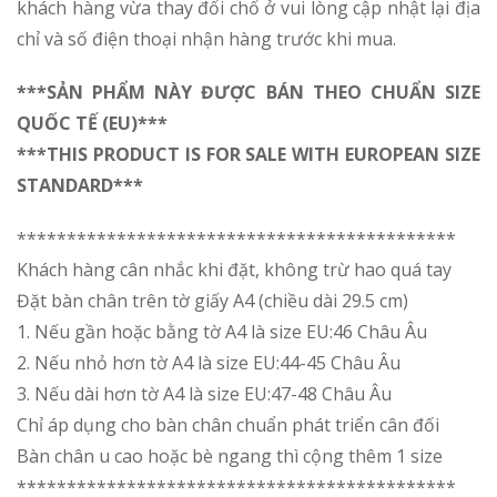
khách hàng vừa thay đổi chổ ở vui lòng cập nhật lại địa
chỉ và số điện thoại nhận hàng trước khi mua.
***SẢN PHẨM NÀY ĐƯỢC BÁN THEO CHUẨN SIZE
QUỐC TẾ (EU)***
***THIS PRODUCT IS FOR SALE WITH EUROPEAN SIZE
STANDARD***
********************************************
Khách hàng cân nhắc khi đặt, không trừ hao quá tay
Đặt bàn chân trên tờ giấy A4 (chiều dài 29.5 cm)
1. Nếu gần hoặc bằng tờ A4 là size EU:46 Châu Âu
2. Nếu nhỏ hơn tờ A4 là size EU:44-45 Châu Âu
3. Nếu dài hơn tờ A4 là size EU:47-48 Châu Âu
Chỉ áp dụng cho bàn chân chuẩn phát triển cân đối
Bàn chân u cao hoặc bè ngang thì cộng thêm 1 size
********************************************