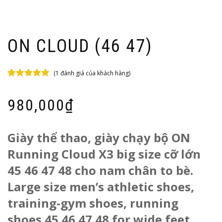
ON CLOUD (46 47)
(
1
đánh giá của khách hàng)
5.00
1
trên 5
dựa trên
đánh
980,000
₫
giá
Giày thể thao, giày chạy bộ ON
Running Cloud X3 big size cỡ lớn
45 46 47 48 cho nam chân to bè.
Large size men’s athletic shoes,
training-gym shoes, running
shoes 45 46 47 48 for wide feet.