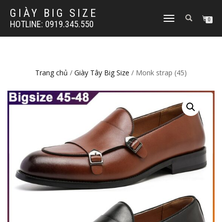
GIÀY BIG SIZE
TOGGLE
0
HOTLINE: 0919.345.550
NAVIGATION
Trang chủ
/
Giày Tây Big Size
/ Monk strap (45)