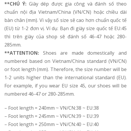
**CHÚ Ý:
Giày dép được gia công và đánh số theo
chuẩn nội địa Vietnam/China (VN/CN) hoặc chiều dài
bàn chân (mm). Vì vậy số size sẽ cao hơn chuẩn quốc tế
(EU) từ 1-2 đơn vị. Ví dụ: Bạn đi giày size quốc tế EU:45
thì trên giày của shop sẽ đánh số 46-47 hoặc 280-
285mm.
**ATTENTION:
Shoes are made domestically and
numbered based on Vietnam/China standard (VN/CN)
or foot length (mm). Therefore, the size number will be
1-2 units higher than the international standard (EU).
For example, if you wear EU size 45, our shoes will be
numbered 46-47 or 280-285mm.
– Foot length = 240mm ~ VN/CN:38 ~ EU:38
– Foot length = 245mm ~ VN/CN:39 ~ EU:39
– Foot length = 250mm ~ VN/CN:40 ~ EU:40