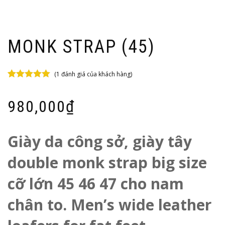
MONK STRAP (45)
(
1
đánh giá của khách hàng)
5.00
1
trên 5
dựa trên
đánh
980,000
₫
giá
Giày da công sở, giày tây
double monk strap big size
cỡ lớn 45 46 47 cho nam
chân to. Men’s wide leather