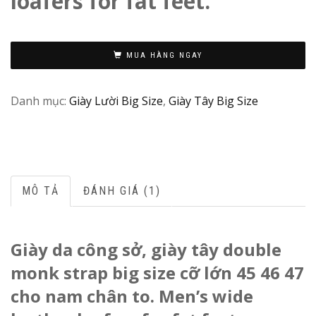
loafers for fat feet.
M
MUA HÀNG NGAY
in
Vi
Danh mục:
Giày Lười Big Size
,
Giày Tây Big Size
N
/
C
MÔ TẢ
ĐÁNH GIÁ (1)
Giày da công sở, giày tây double
monk strap big size cỡ lớn 45 46 47
cho nam chân to. Men’s wide