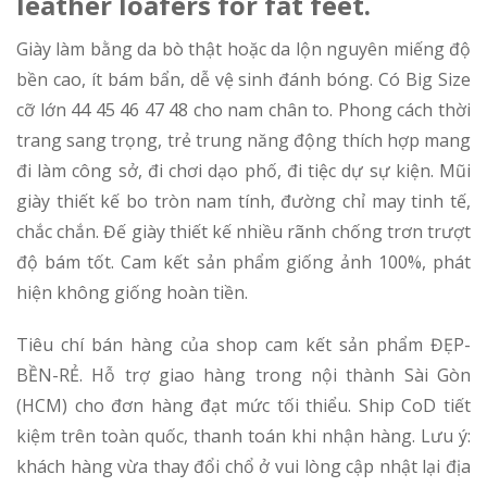
leather loafers for fat feet.
Giày làm bằng da bò thật hoặc da lộn nguyên miếng độ
bền cao, ít bám bẩn, dễ vệ sinh đánh bóng. Có Big Size
cỡ lớn 44 45 46 47 48 cho nam chân to. Phong cách thời
trang sang trọng, trẻ trung năng động thích hợp mang
đi làm công sở, đi chơi dạo phố, đi tiệc dự sự kiện. Mũi
giày thiết kế bo tròn nam tính, đường chỉ may tinh tế,
chắc chắn. Đế giày thiết kế nhiều rãnh chống trơn trượt
độ bám tốt. Cam kết sản phẩm giống ảnh 100%, phát
hiện không giống hoàn tiền.
Tiêu chí bán hàng của shop cam kết sản phẩm ĐẸP-
BỀN-RẺ. Hỗ trợ giao hàng trong nội thành Sài Gòn
(HCM) cho đơn hàng đạt mức tối thiểu. Ship CoD tiết
kiệm trên toàn quốc, thanh toán khi nhận hàng. Lưu ý:
khách hàng vừa thay đổi chổ ở vui lòng cập nhật lại địa