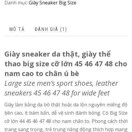
/
Danh mục:
Giày Sneaker Big Size
C
MÔ TẢ
ĐÁNH GIÁ (1)
Giày sneaker da thật, giày thể
thao big size cỡ lớn 45 46 47 48 cho
nam cao to chân ú bè
Large size men’s sport shoes, leather
sneakers 45 46 47 48 for wide feet
Giày làm bằng da bò thật hoặc da lộn nguyên miếng độ
bền cao, ít bám bẩn, dễ vệ sinh đánh bóng. Có Big Size
cỡ lớn 44 45 46 47 48 cho nam chân to. Phong cách thời
trang sang trọng, trẻ trung năng động thích hợp mang