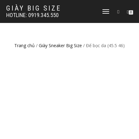
GIÀY BIG SIZE
TOGGLE
0
HOTLINE: 0919.345.550
NAVIGATION
Trang chủ
/
Giày Sneaker Big Size
/ Đế bọc da (45.5 46)