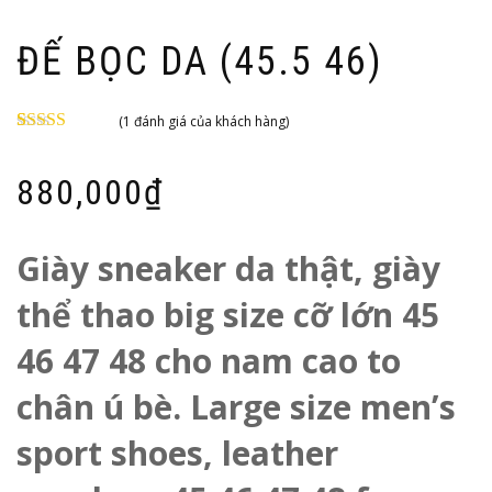
ĐẾ BỌC DA (45.5 46)
(
1
đánh giá của khách hàng)
5.00
1
trên 5
dựa trên
đánh
giá
880,000
₫
Giày sneaker da thật, giày
thể thao big size cỡ lớn 45
46 47 48 cho nam cao to
chân ú bè. Large size men’s
sport shoes, leather