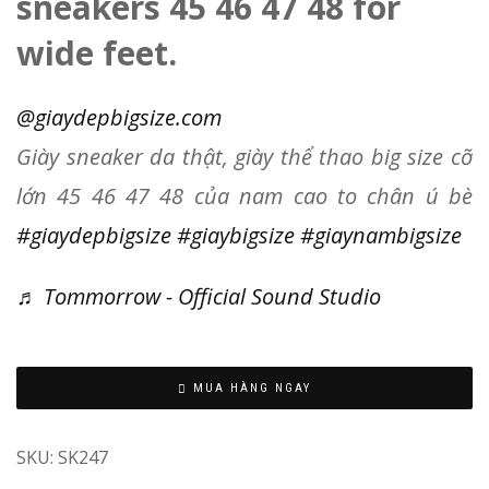
sneakers 45 46 47 48 for
wide feet.
@giaydepbigsize.com
Giày sneaker da thật, giày thể thao big size cỡ
lớn 45 46 47 48 của nam cao to chân ú bè
#giaydepbigsize
#giaybigsize
#giaynambigsize
♬ Tommorrow - Official Sound Studio
M
MUA HÀNG NGAY
in
Vi
SKU:
SK247
N