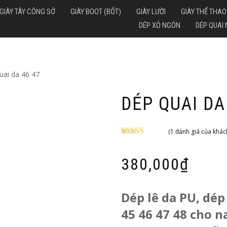
GIÀY TÂY CÔNG SỞ
GIÀY BOOT (BỐT)
GIÀY LƯỜI
GIÀY THỂ THAO
DÉP XỎ NGÓN
DÉP QUAI
uai da 46 47
DÉP QUAI DA
(
1
đánh giá của khác
5.00
1
trên 5
dựa trên
đánh
giá
380,000
₫
Dép lê da PU, dép
45 46 47 48 cho n