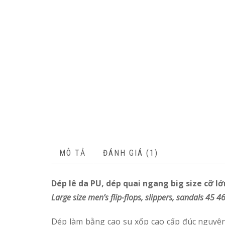
MÔ TẢ
ĐÁNH GIÁ (1)
Dép lê da PU, dép quai ngang big size cỡ lớ
Large size men’s flip-flops, slippers, sandals 45 4
Dép làm bằng cao su xốp cao cấp đúc nguyên k