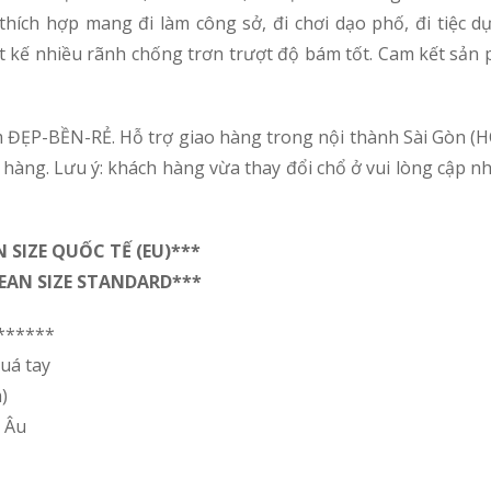
hích hợp mang đi làm công sở, đi chơi dạo phố, đi tiệc dự
iết kế nhiều rãnh chống trơn trượt độ bám tốt. Cam kết s
 ĐẸP-BỀN-RẺ. Hỗ trợ giao hàng trong nội thành Sài Gòn (H
 hàng. Lưu ý: khách hàng vừa thay đổi chổ ở vui lòng cập nhậ
SIZE QUỐC TẾ (EU)***
PEAN SIZE STANDARD***
******
uá tay
)
u Âu