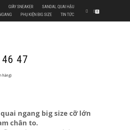
GIÀY SNEAKER
SANDAL QUAI HẬU
0
 NGANG
PHỤ KIỆN BIG SIZE
TIN TỨC
 46 47
h hàng)
 quai ngang big size cỡ lớn
am chân to.