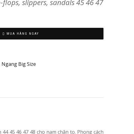
p-flops, slippers, sandals 45 46 47
Made
MUA HÀNG NGAY
in
Việt
Nam
/
 Ngang Big Size
China
ớn 44 45 46 47 48 cho nam chân to. Phong cách