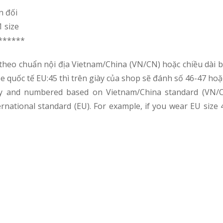
n đối
 size
******
theo chuẩn nội địa Vietnam/China (VN/CN) hoặc chiều dài b
 size quốc tế EU:45 thì trên giày của shop sẽ đánh số 46-47 h
y and numbered based on Vietnam/China standard (VN/CN)
ernational standard (EU). For example, if you wear EU size