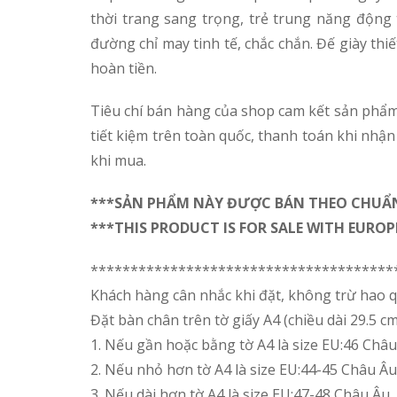
thời trang sang trọng, trẻ trung năng động t
đường chỉ may tinh tế, chắc chắn. Đế giày th
hoàn tiền.
Tiêu chí bán hàng của shop cam kết sản phẩm
tiết kiệm trên toàn quốc, thanh toán khi nhận
khi mua.
***SẢN PHẨM NÀY ĐƯỢC BÁN THEO CHUẨN 
***THIS PRODUCT IS FOR SALE WITH EURO
**************************************
Khách hàng cân nhắc khi đặt, không trừ hao q
Đặt bàn chân trên tờ giấy A4 (chiều dài 29.5 cm
1. Nếu gần hoặc bằng tờ A4 là size EU:46 Châ
2. Nếu nhỏ hơn tờ A4 là size EU:44-45 Châu Âu
3. Nếu dài hơn tờ A4 là size EU:47-48 Châu Âu