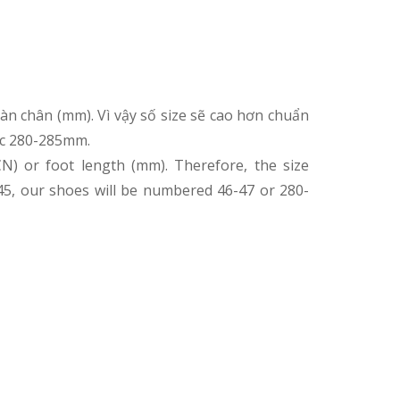
àn chân (mm). Vì vậy số size sẽ cao hơn chuẩn
oặc 280-285mm.
 or foot length (mm). Therefore, the size
 45, our shoes will be numbered 46-47 or 280-