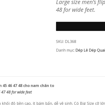
Large size men’s fli
48 for wide feet.
SKU:
DL368
Danh mục:
Dép Lê Dép Quai
n 45 46 47 48 cho nam chân to
6 47 48 for wide feet
hối độ bền cao, ít bám bẩn, dễ vệ sinh. Có Big Size cỡ l