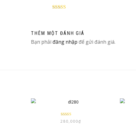
Được xếp
hạng
5
5 sao
THÊM MỘT ĐÁNH GIÁ
Bạn phải
đăng nhập
để gửi đánh giá.
Được xếp
280,000
₫
hạng
5.00
5
sao