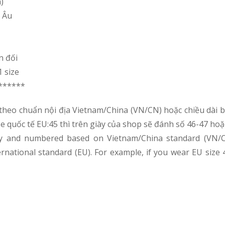
)
u Âu
n đối
 size
******
theo chuẩn nội địa Vietnam/China (VN/CN) hoặc chiều dài b
 size quốc tế EU:45 thì trên giày của shop sẽ đánh số 46-47 h
y and numbered based on Vietnam/China standard (VN/CN)
ernational standard (EU). For example, if you wear EU size