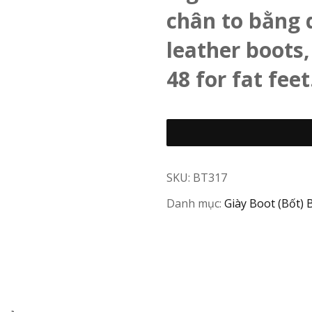
chân to bằng d
leather boots,
48 for fat feet
SKU:
BT317
Danh mục:
Giày Boot (Bốt) B