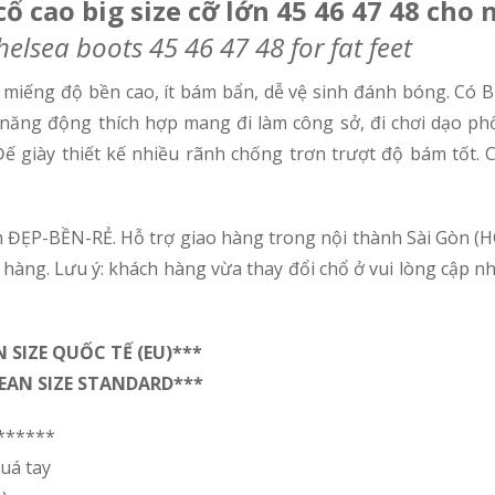
cổ cao big size cỡ lớn 45 46 47 48 cho
helsea boots 45 46 47 48 for fat feet
miếng độ bền cao, ít bám bẩn, dễ vệ sinh đánh bóng. Có Bi
năng động thích hợp mang đi làm công sở, đi chơi dạo phố, 
 Đế giày thiết kế nhiều rãnh chống trơn trượt độ bám tốt
 ĐẸP-BỀN-RẺ. Hỗ trợ giao hàng trong nội thành Sài Gòn (H
 hàng. Lưu ý: khách hàng vừa thay đổi chổ ở vui lòng cập nhậ
SIZE QUỐC TẾ (EU)***
PEAN SIZE STANDARD***
******
uá tay