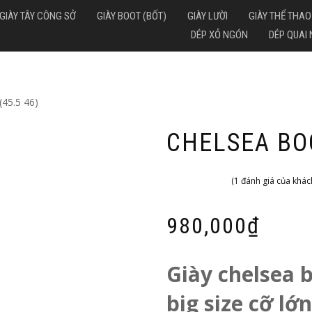
GIÀY TÂY CÔNG SỞ
GIÀY BOOT (BỐT)
GIÀY LƯỜI
GIÀY THỂ THAO
DÉP XỎ NGÓN
DÉP QUAI
(45.5 46)
CHELSEA BOO
(
1
đánh giá của khác
5.00
1
trên 5
dựa trên
đánh
giá
980,000
₫
Giày chelsea b
big size cỡ lớ