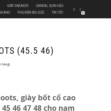
GIÀY SNEAKER
SANDAL QUAI HẬU
 NGANG
PHỤ KIỆN BIG SIZE
TIN TỨC
0
TS (45.5 46)
h hàng)
oots, giày bốt cổ cao
n 45 46 47 48 cho nam