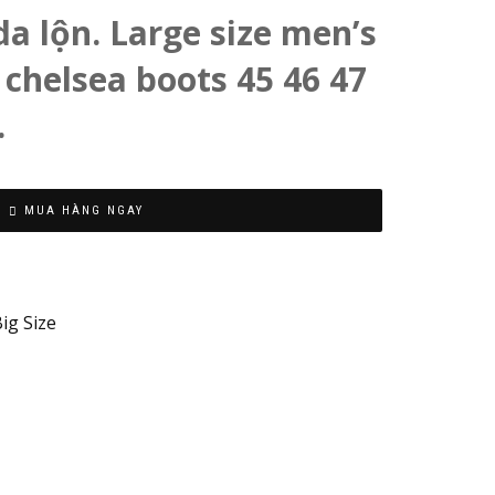
a lộn. Large size men’s
 chelsea boots 45 46 47
.
Made
MUA HÀNG NGAY
in
Việt
Nam
/
ig Size
China