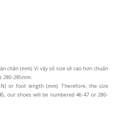
àn chân (mm). Vì vậy số size sẽ cao hơn chuẩn
oặc 280-285mm.
 or foot length (mm). Therefore, the size
 45, our shoes will be numbered 46-47 or 280-