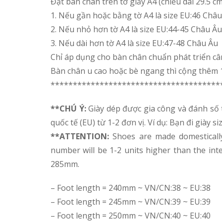
Đặt bàn chân trên tờ giấy A4 (chiều dài 29.5 cm
1. Nếu gần hoặc bằng tờ A4 là size EU:46 Châ
2. Nếu nhỏ hơn tờ A4 là size EU:44-45 Châu Âu
3. Nếu dài hơn tờ A4 là size EU:47-48 Châu Âu
Chỉ áp dụng cho bàn chân chuẩn phát triển câ
Bàn chân u cao hoặc bè ngang thì cộng thêm 1
**************************************
**CHÚ Ý:
Giày dép được gia công và đánh số 
quốc tế (EU) từ 1-2 đơn vị. Ví dụ: Bạn đi giày
**ATTENTION:
Shoes are made domesticall
number will be 1-2 units higher than the int
285mm.
– Foot length = 240mm ~ VN/CN:38 ~ EU:38
– Foot length = 245mm ~ VN/CN:39 ~ EU:39
– Foot length = 250mm ~ VN/CN:40 ~ EU:40